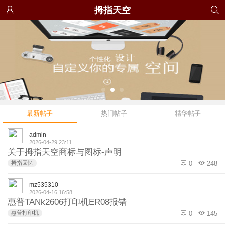
拇指天空
最新帖子
热门帖子
精华帖子
admin
2026-04-29 23:11
关于拇指天空商标与图标-声明
拇指回忆
0
248
mz535310
2026-04-16 16:58
惠普TANk2606打印机ER08报错
惠普打印机
0
145